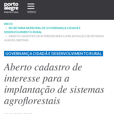
Pular
Expandir/recolher
para
navegação
MENU
o
conteúdo
INÍCIO
principal
SECRETARIA MUNICIPAL DE GOVERNANÇA CIDADÃ E
DESENVOLVIMENTO RURAL
ABERTO CADASTRO DE INTERESSE PARA A IMPLANTAÇÃO DE SISTEMAS
AGROFLORESTAIS
GOVERNANÇA CIDADÃ E DESENVOLVIMENTO RURAL
Aberto cadastro de
interesse para a
implantação de sistemas
agroflorestais