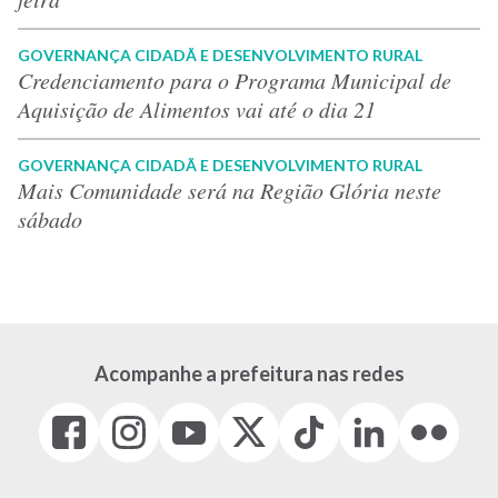
GOVERNANÇA CIDADÃ E DESENVOLVIMENTO RURAL
Credenciamento para o Programa Municipal de
Aquisição de Alimentos vai até o dia 21
GOVERNANÇA CIDADÃ E DESENVOLVIMENTO RURAL
Mais Comunidade será na Região Glória neste
sábado
Acompanhe a prefeitura nas redes
Facebook
Instagram
Youtube
X
Tiktok
LinkedIn
Flickr
(link
(link
(link
(Antigo
(link
(link
(link
abre
abre
abre
Twitter)
abre
abre
abre
em
em
em
(link
em
em
em