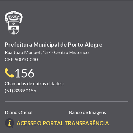
nova
nova
nova
abre
nova
nova
nova
janela)
janela)
janela)
em
janela)
janela)
janela)
nova
janela)
Prefeitura Municipal de Porto Alegre
Rua João Manoel , 157 - Centro Histórico
CEP 90010-030
Telefone
156
para
Chamadas de outras cidades:
(51) 3289 0156
contato:
Links
Diário Oficial
Banco de Imagens
úteis
(LINK
ACESSE O PORTAL TRANSPARÊNCIA
(abrem
ABRE