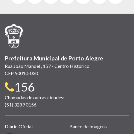
abre
abre
abre
Twitter)
abre
abre
abre
em
em
em
(link
em
em
em
nova
nova
nova
abre
nova
nova
nova
janela)
janela)
janela)
em
janela)
janela)
janela)
nova
janela)
Prefeitura Municipal de Porto Alegre
Rua João Manoel , 157 - Centro Histórico
CEP 90010-030
Telefone
156
para
Chamadas de outras cidades:
(51) 3289 0156
contato:
Links
Diário Oficial
Banco de Imagens
úteis