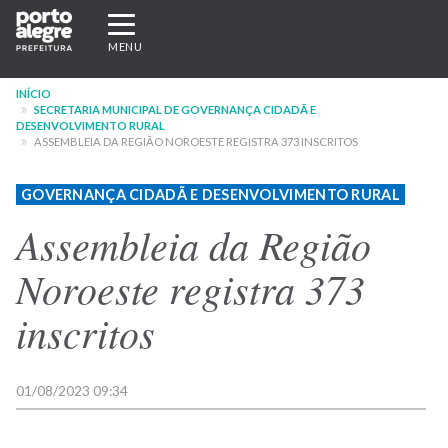
Pular
Expandir/recolher
para
navegação
MENU
o
conteúdo
INÍCIO
principal
SECRETARIA MUNICIPAL DE GOVERNANÇA CIDADÃ E
DESENVOLVIMENTO RURAL
ASSEMBLEIA DA REGIÃO NOROESTE REGISTRA 373 INSCRITOS
GOVERNANÇA CIDADÃ E DESENVOLVIMENTO RURAL
Assembleia da Região
Noroeste registra 373
inscritos
01/08/2023 09:34