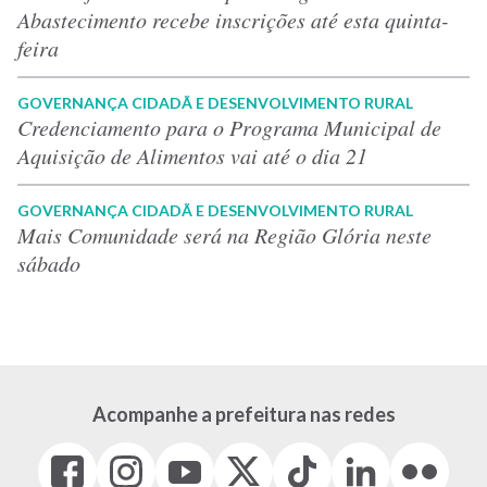
Abastecimento recebe inscrições até esta quinta-
feira
GOVERNANÇA CIDADÃ E DESENVOLVIMENTO RURAL
Credenciamento para o Programa Municipal de
Aquisição de Alimentos vai até o dia 21
GOVERNANÇA CIDADÃ E DESENVOLVIMENTO RURAL
Mais Comunidade será na Região Glória neste
sábado
Acompanhe a prefeitura nas redes
Facebook
Instagram
Youtube
X
Tiktok
LinkedIn
Flickr
(link
(link
(link
(Antigo
(link
(link
(link