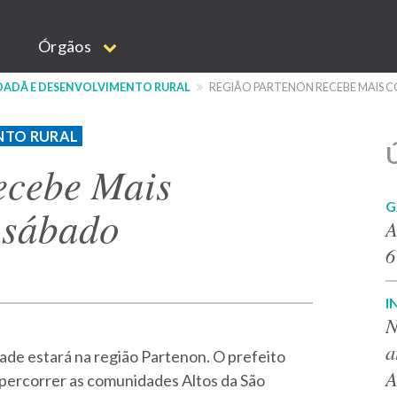
Órgãos
IDADÃ E DESENVOLVIMENTO RURAL
REGIÃO PARTENON RECEBE MAIS 
NTO RURAL
Ú
ecebe Mais
G
 sábado
A
6
I
N
a
de estará na região Partenon. O prefeito
A
 percorrer as comunidades Altos da São