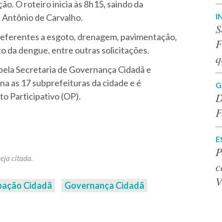
ão. O roteiro inicia às 8h15, saindo da
I
l Antônio de Carvalho.
S
referentes a esgoto, drenagem, pavimentação,
F
to da dengue, entre outras solicitações.
q
ela Secretaria de Governança Cidadã e
a as 17 subprefeituras da cidade e é
G
D
o Participativo (OP).
F
E
P
c
V
ipação Cidadã
Governança Cidadã
p