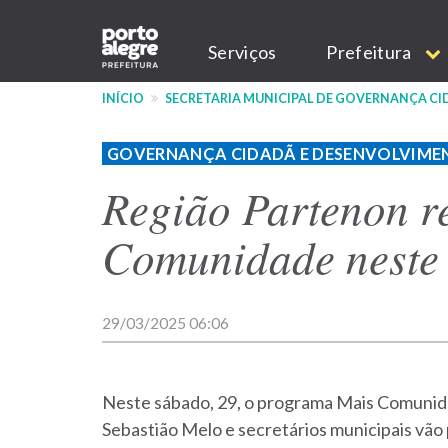
Pular
Main
para
Serviços
Prefeitura
o
navigation
conteúdo
INÍCIO
SECRETARIA MUNICIPAL DE GOVERNANÇA C
principal
GOVERNANÇA CIDADÃ E DESENVOLVIME
Região Partenon r
Comunidade neste
29/03/2025 06:06
Neste sábado, 29, o programa Mais Comunida
Sebastião Melo e secretários municipais vão