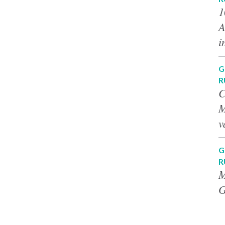
1
A
i
G
R
C
M
v
G
R
M
G