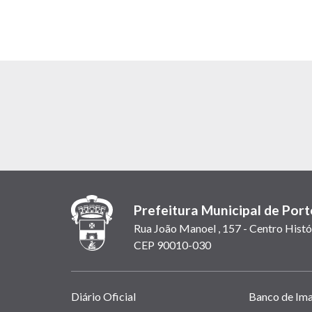
Prefeitura Municipal de Port
Rua João Manoel , 157 - Centro Histó
CEP 90010-030
Links
Diário Oficial
Banco de Im