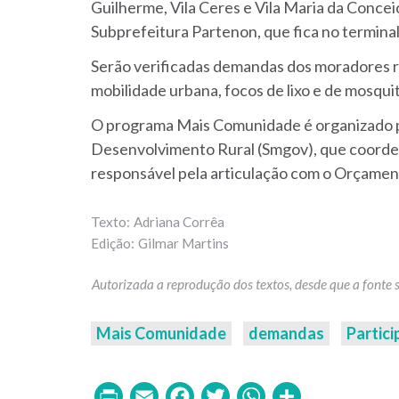
Guilherme, Vila Ceres e Vila Maria da Conceiç
Subprefeitura Partenon, que fica no termina
Serão verificadas demandas dos moradores 
mobilidade urbana, focos de lixo e de mosqui
O programa Mais Comunidade é organizado p
Desenvolvimento Rural (Smgov), que coorden
responsável pela articulação com o Orçament
Adriana Corrêa
Gilmar Martins
Mais Comunidade
demandas
Partic
Print
Email
Facebook
Twitter
WhatsAp
Share