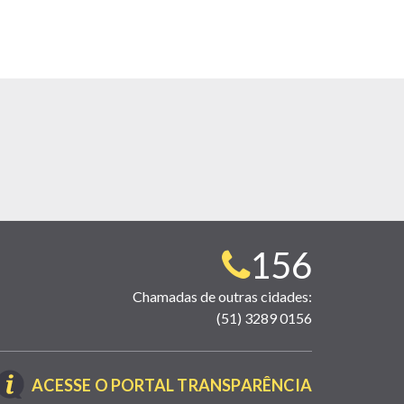
Telefone
156
para
Chamadas de outras cidades:
(51) 3289 0156
contato:
(LINK
ACESSE O PORTAL TRANSPARÊNCIA