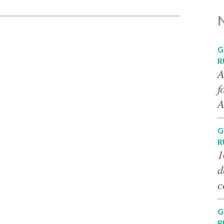
G
R
A
f
A
G
R
1
d
c
G
R