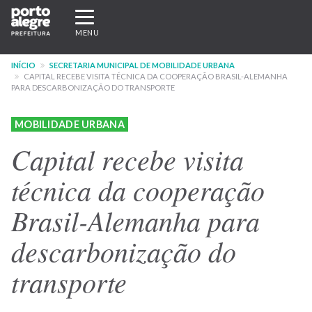
Pular
Expandir/recolher
para
navegação
MENU
o
conteúdo
INÍCIO
SECRETARIA MUNICIPAL DE MOBILIDADE URBANA
principal
CAPITAL RECEBE VISITA TÉCNICA DA COOPERAÇÃO BRASIL-ALEMANHA
PARA DESCARBONIZAÇÃO DO TRANSPORTE
MOBILIDADE URBANA
Capital recebe visita
técnica da cooperação
Brasil-Alemanha para
descarbonização do
transporte