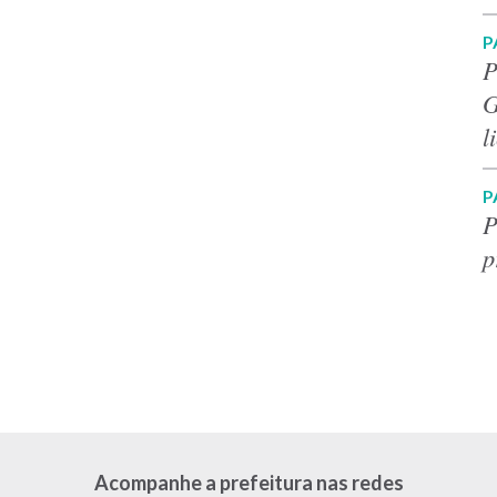
P
P
G
l
P
P
p
Acompanhe a prefeitura nas redes