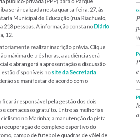
ria público-privada (PPP) para o Parque
íba será realizada nesta quarta-feira, 27, às
G
P
etaria Municipal de Educação (rua Riachuelo,
p
ra 218 pessoas. A informação consta no
Diário
a, 12.
v
toriamente realizar inscrição prévia. Clique
P
ão máxima de três horas, a audiência será
P
cial e abrangerá a apresentação e discussão
e
e estão disponíveis no
site da Secretaria
v
oderão se manifestar de acordo com o
P
 ficará responsável pela gestão dos dois
M
e com acesso gratuito. Entre as melhorias
a
 ciclismo no Marinha; a manutenção da pista
e a recuperação do complexo esportivo do
dromo, campo de futebol e quadras de vôlei de