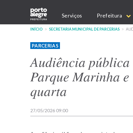
Pular
Main
para
Serviços
Prefeitura
o
navigation
conteúdo
INÍCIO
SECRETARIA MUNICIPAL DE PARCERIAS
AUD
principal
PARCERIAS
Audiência pública
Parque Marinha e 
quarta
27/05/2026 09:00