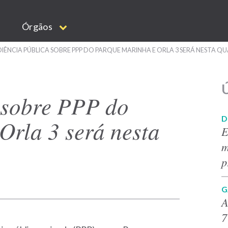
Órgãos
IÊNCIA PÚBLICA SOBRE PPP DO PARQUE MARINHA E ORLA 3 SERÁ NESTA Q
Ú
 sobre PPP do
D
Orla 3 será nesta
E
m
p
G
A
7