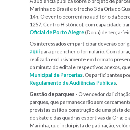
A audiência pública sobre o projeto de parce
Marinha do Brasil e o trecho 3 da Orla do Gua
14h. O evento ocorrerá no auditório da Secr
1257, Centro Histórico), com capacidade pa
Oficial de Porto Alegre
(Dopa) de terça-feir
Os interessados em participar deverão obriga
aqui
para preencher o formulário. Com duraç
realizada exclusivamente em formato presen
da minuta do edital e respectivos anexos, qu
Municipal de Parcerias
. Os participantes p
Regulamento de Audiências Públicas
.
Gestão de parques -
O vencedor da licitação
parques, que permanecerão sem cercamento 
previstas estão a construção de uma pista de
de skate e das quadras esportivas da Orla; 
Marinha, que inclui pista de patinação, veló