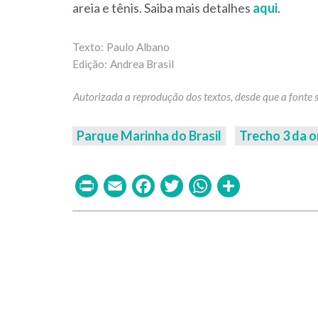
areia e tênis. Saiba mais detalhes
aqui
.
Paulo Albano
Andrea Brasil
Parque Marinha do Brasil
Trecho 3 da o
Print
Email
Facebook
Twitter
WhatsAp
Share