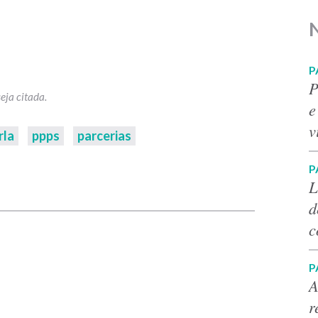
P
P
e
v
rla
ppps
parcerias
P
p
L
d
c
P
A
r