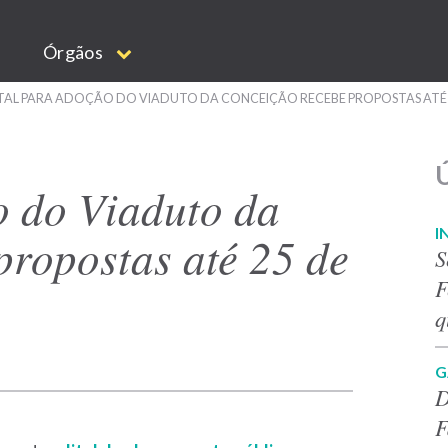
Órgãos
TAL PARA ADOÇÃO DO VIADUTO DA CONCEIÇÃO RECEBE PROPOSTAS ATÉ 
Ú
o do Viaduto da
I
propostas até 25 de
S
F
q
G
D
F