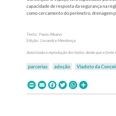
capacidade de resposta da segurança na regiã
como cercamento do perímetro, drenagem plu
Paulo Albano
Lissandra Mendonça
parcerias
adoção
Viaduto da Conce
Print
Email
Facebook
Twitter
WhatsAp
Share