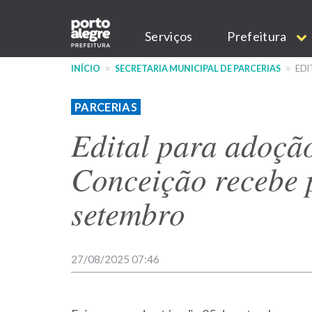
Pular
Main
para
Serviços
Prefeitura
o
navigation
conteúdo
INÍCIO
SECRETARIA MUNICIPAL DE PARCERIAS
EDI
principal
PARCERIAS
Edital para adoçã
Conceição recebe 
setembro
27/08/2025 07:46