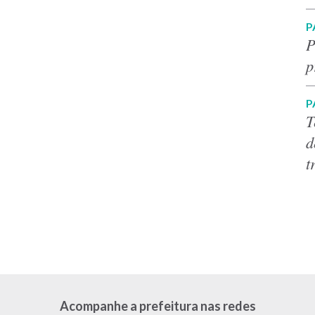
P
P
p
P
T
d
t
Acompanhe a prefeitura nas redes