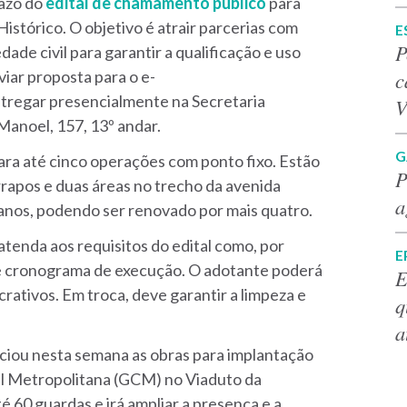
razo do
edital de chamamento público
para
stórico. O objetivo é atrair parcerias com
E
P
ade civil para garantir a qualificação e uso
c
iar proposta para o e-
tregar presencialmente na Secretaria
V
Manoel, 157, 13º andar.
G
ara até cinco operações com ponto fixo. Estão
P
rrapos e duas áreas no trecho da avenida
a
 anos, podendo ser renovado por mais quatro.
atenda aos requisitos do edital como, por
E
 e cronograma de execução. O adotante poderá
E
ucrativos. Em troca, deve
garantir a limpeza e
q
a
iciou nesta semana as obras para implantação
il Metropolitana (GCM) no Viaduto da
 60 guardas e irá ampliar a presença e a