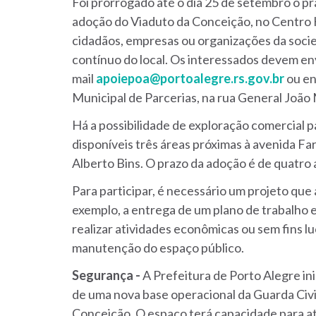
Foi prorrogado até o dia 25 de setembro o p
adoção do Viaduto da Conceição, no Centro Hi
cidadãos, empresas ou organizações da socied
contínuo do local. Os interessados devem env
mail
apoiepoa@portoalegre.rs.gov.br
ou en
Municipal de Parcerias, na rua General João 
Há a possibilidade de exploração comercial p
disponíveis três áreas próximas à avenida Fa
Alberto Bins. O prazo da adoção é de quatro
Para participar, é necessário um projeto que 
exemplo, a entrega de um plano de trabalho
realizar atividades econômicas ou sem fins l
manutenção do espaço público.
Segurança -
A Prefeitura de Porto Alegre in
de uma nova base operacional da Guarda Civ
Conceição. O espaço terá capacidade para até