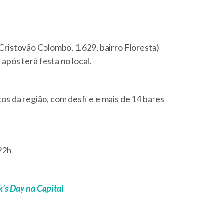
 Cristovão Colombo, 1.629, bairro Floresta)
após terá festa no local.
s da região, com desfile e mais de 14 bares
22h.
k's Day na Capital