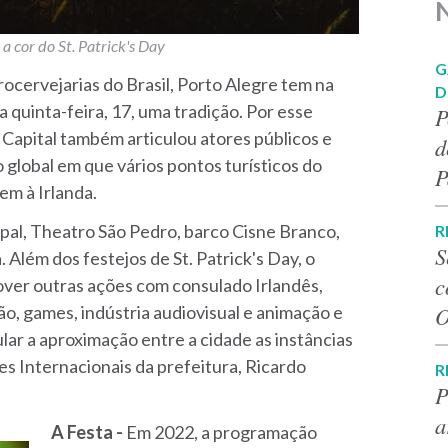
a cor do St. Patrick's Day
G
cervejarias do Brasil, Porto Alegre tem na
D
 quinta-feira, 17, uma tradição. Por esse
P
a Capital também articulou atores públicos e
d
 global em que vários pontos turísticos do
P
m à Irlanda.
pal, Theatro São Pedro, barco Cisne Branco,
R
S
 Além dos festejos de St. Patrick's Day, o
c
ver outras ações com consulado Irlandês,
o, games, indústria audiovisual e animação e
O
ar a aproximação entre a cidade as instâncias
es Internacionais da prefeitura, Ricardo
R
P
a
A Festa -
Em 2022, a programação