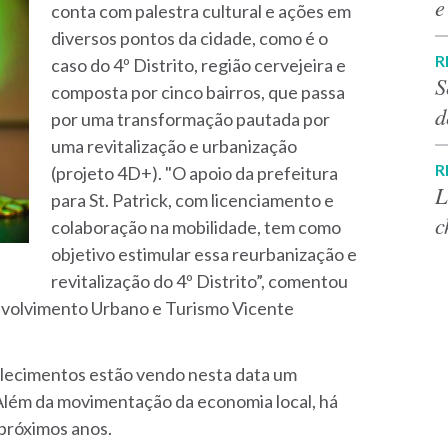
e
conta com palestra cultural e ações em
diversos pontos da cidade, como é o
R
caso do 4º Distrito, região cervejeira e
S
composta por cinco bairros, que passa
d
por uma transformação pautada por
uma revitalização e urbanização
R
(projeto 4D+). "O apoio da prefeitura
L
para St. Patrick, com licenciamento e
c
colaboração na mobilidade, tem como
objetivo estimular essa reurbanização e
revitalização do 4º Distrito”, comentou
envolvimento Urbano e Turismo Vicente
lecimentos estão vendo nesta data um
Além da movimentação da economia local, há
próximos anos.