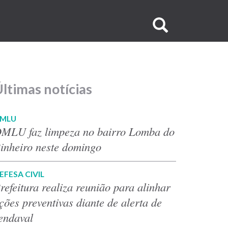
Buscar
no
site
ltimas notícias
MLU
MLU faz limpeza no bairro Lomba do
inheiro neste domingo
EFESA CIVIL
refeitura realiza reunião para alinhar
ções preventivas diante de alerta de
endaval