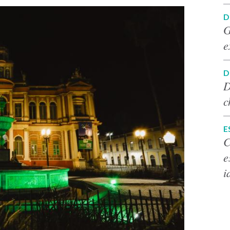
D
G
e
D
D
c
E
C
e
i