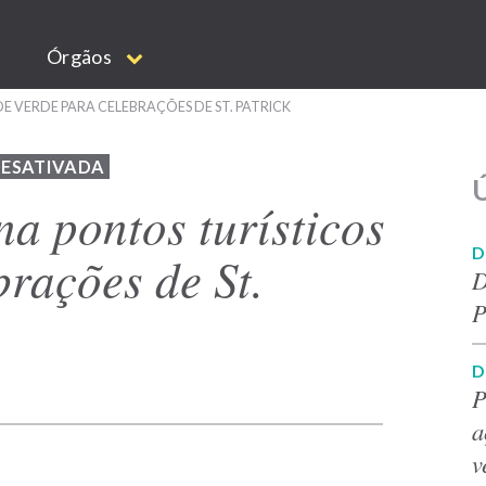
Órgãos
E VERDE PARA CELEBRAÇÕES DE ST. PATRICK
DESATIVADA
Ú
na pontos turísticos
D
brações de St.
D
P
D
P
a
v