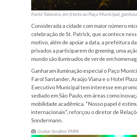
Fonte Talavera, em frente ao Paço Municipal, ganhou 
Considerada a cidade com maior número micro
celebração de St. Patrick, que acontece nessa
motivo, além de apoiar a data, a prefeitura d
privados a participarem do g
reening,
uma ação
mundo são iluminados de verde em homenage
Ganharam iluminação especial o Paço Munici
Farol Santander, Araújo Viana e o Hotel Plaza.
Executivo Municipal tem interesse em promo
sediado em São Paulo, em áreas como inovaçã
mobilidade acadêmica. “Nosso papel é estimul
internacionais”, reforçou o diretor de Relaçõ
Sondermann.
Giulian Serafim/ PMPA