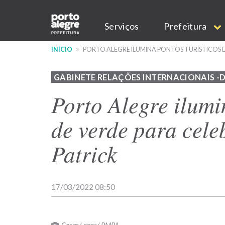
Pular
Main
para
Serviços
Prefeitura
o
navigation
conteúdo
INÍCIO
PORTO ALEGRE ILUMINA PONTOS TURÍSTICOS D
principal
GABINETE RELAÇÕES INTERNACIONAIS -
Porto Alegre ilumi
de verde para cele
Patrick
17/03/2022 08:50