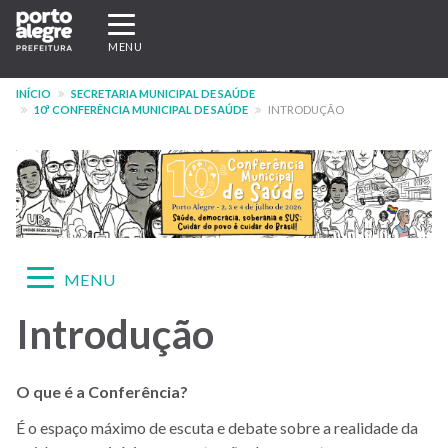
Pular
Expandir/recolher
para
navegação
MENU
o
conteúdo
INÍCIO
SECRETARIA MUNICIPAL DE SAÚDE
principal
10ª CONFERÊNCIA MUNICIPAL DE SAÚDE
INTRODUÇÃO
Expandir/recolher
MENU
navegação
Introdução
Menu
-
10ª
O que é a Conferência?
CMS
É o espaço máximo de escuta e debate sobre a realidade da