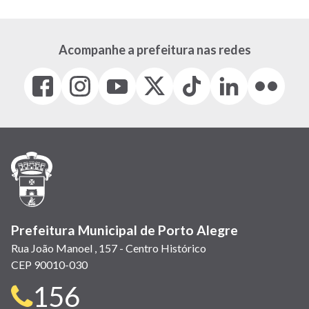
Acompanhe a prefeitura nas redes
Facebook
Instagram
Youtube
X
Tiktok
LinkedIn
Flickr
(link
(link
(link
(Antigo
(link
(link
(link
abre
abre
abre
Twitter)
abre
abre
abre
em
em
em
(link
em
em
em
nova
nova
nova
abre
nova
nova
nova
janela)
janela)
janela)
em
janela)
janela)
janela)
nova
janela)
Prefeitura Municipal de Porto Alegre
Rua João Manoel , 157 - Centro Histórico
CEP 90010-030
Telefone
156