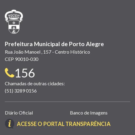
nova
nova
nova
abre
nova
nova
nova
janela)
janela)
janela)
em
janela)
janela)
janela)
nova
janela)
Prefeitura Municipal de Porto Alegre
Rua João Manoel , 157 - Centro Histórico
CEP 90010-030
Telefone
156
para
Chamadas de outras cidades:
(51) 3289 0156
contato:
Links
Diário Oficial
Banco de Imagens
úteis
(LINK
ACESSE O PORTAL TRANSPARÊNCIA
(abrem
ABRE
em