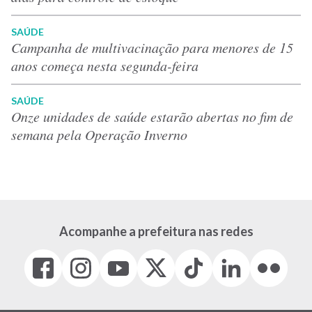
SAÚDE
Campanha de multivacinação para menores de 15
anos começa nesta segunda-feira
SAÚDE
Onze unidades de saúde estarão abertas no fim de
semana pela Operação Inverno
Acompanhe a prefeitura nas redes
Facebook
Instagram
Youtube
X
Tiktok
LinkedIn
Flickr
(link
(link
(link
(Antigo
(link
(link
(link
abre
abre
abre
Twitter)
abre
abre
abre
em
em
em
(link
em
em
em