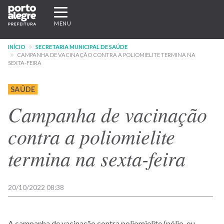
Pular
Expandir/recolher
para
navegação
MENU
o
conteúdo
INÍCIO
SECRETARIA MUNICIPAL DE SAÚDE
principal
CAMPANHA DE VACINAÇÃO CONTRA A POLIOMIELITE TERMINA NA
SEXTA-FEIRA
SAÚDE
Campanha de vacinação
contra a poliomielite
termina na sexta-feira
20/10/2022 08:38
A campanha de vacinação contra poliomielite (pólio, ou