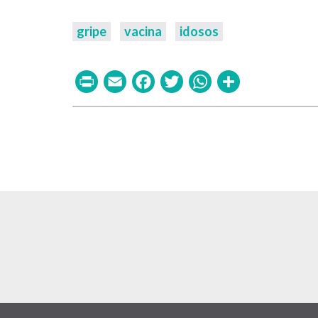
gripe
vacina
idosos
Print
Email
Facebook
Twitter
WhatsAp
Share