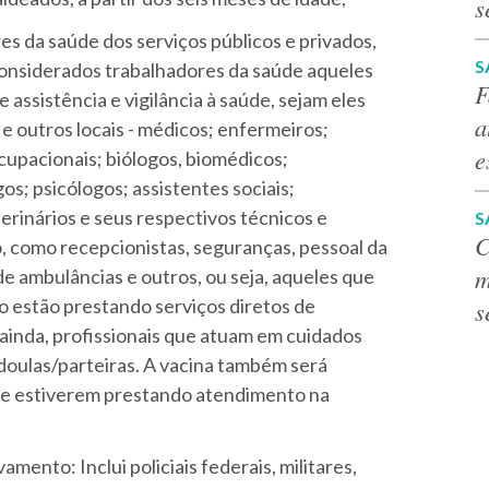
s
es da saúde dos serviços públicos e privados,
S
considerados trabalhadores da saúde aqueles
F
ssistência e vigilância à saúde, sejam eles
a
s e outros locais - médicos; enfermeiros;
e
ocupacionais; biólogos, biomédicos;
s; psicólogos; assistentes sociais;
terinários e seus respectivos técnicos e
S
C
o, como recepcionistas, seguranças, pessoal da
m
 de ambulâncias e outros, ou seja, aqueles que
o estão prestando serviços diretos de
s
 ainda, profissionais que atuam em cuidados
 doulas/parteiras. A vacina também será
ue estiverem prestando atendimento na
amento: Inclui policiais federais, militares,