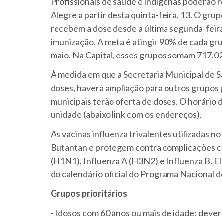
Profissionais de saúde e indígenas poderão r
Alegre a partir desta quinta-feira, 13. O gru
recebem a dose desde a última segunda-feira
imunização. A meta é atingir 90% de cada gru
maio. Na Capital, esses grupos somam 717.0
À medida em que a Secretaria Municipal de S
doses, haverá ampliação para outros grupos p
municipais terão oferta de doses. O horário
unidade (abaixo link com os endereços).
As vacinas influenza trivalentes utilizadas no
Butantan e protegem contra complicações cau
(H1N1), Influenza A (H3N2) e Influenza B. El
do calendário oficial do Programa Nacional
Grupos prioritários
- Idosos com 60 anos ou mais de idade: dever