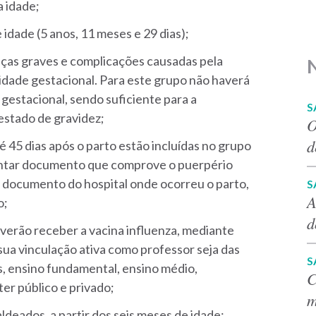
 idade;
idade (5 anos, 11 meses e 29 dias);
nças graves e complicações causadas pela
idade gestacional. Para este grupo não haverá
gestacional, sendo suficiente para a
S
estado de gravidez;
O
d
é 45 dias após o parto estão incluídas no grupo
sentar documento que comprove o puerpério
, documento do hospital onde ocorreu o parto,
S
A
o;
d
everão receber a vacina influenza, mediante
a vinculação ativa como professor seja das
S
s, ensino fundamental, ensino médio,
C
ter público e privado;
m
ldeados, a partir dos seis meses de idade;