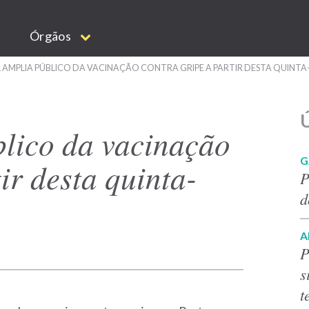
Órgãos
 AMPLIA PÚBLICO DA VACINAÇÃO CONTRA GRIPE A PARTIR DESTA QUINTA
Ú
blico da vacinação
G
ir desta quinta-
P
d
A
P
s
t