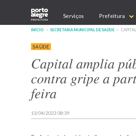
Pular
Main
para
Serviços
Prefeitura
o
navigation
conteúdo
INÍCIO
SECRETARIA MUNICIPAL DE SAÚDE
CAPITAL
principal
SAÚDE
Capital amplia pú
contra gripe a part
feira
13/04/2023 08:39