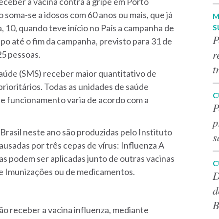
eceber a vacina contra a gripe em Porto
po soma-se a idosos com 60 anos ou mais, que já
M
S
, 10, quando teve início no País a campanha de
P
po até o fim da campanha, previsto para 31 de
r
25 pessoas.
t
aúde (SMS) receber maior quantitativo de
rioritários. Todas as unidades de saúde
C
 de funcionamento varia de acordo com a
P
p
 Brasil neste ano são produzidas pelo Instituto
s
sadas por três cepas de vírus: Influenza A
as podem ser aplicadas junto de outras vacinas
C
 de Imunizações ou de medicamentos.
D
d
B
ão receber a vacina influenza, mediante