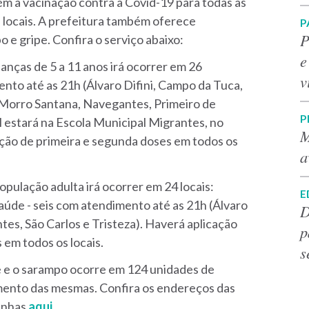
m a vacinação contra a Covid-19 para todas as
s locais. A prefeitura também oferece
P
P
 e gripe. Confira o serviço abaixo:
e
ianças de 5 a 11 anos irá ocorrer em 26
v
to até as 21h (Álvaro Difini, Campo da Tuca,
 Morro Santana, Navegantes, Primeiro de
P
l estará na Escola Municipal Migrantes, no
M
ação de primeira e segunda doses em todos os
a
opulação adulta irá ocorrer em 24 locais:
E
úde - seis com atendimento até as 21h (Álvaro
D
es, São Carlos e Tristeza). Haverá aplicação
p
 em todos os locais.
s
e e o sarampo ocorre em 124 unidades de
mento das mesmas. Confira os endereços das
anhas
aqui
.