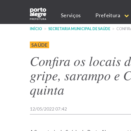
Pular
Main
para
Serviços
Prefeitura
o
navigation
conteúdo
INÍCIO
SECRETARIA MUNICIPAL DE SAÚDE
CONFIRA
principal
SAÚDE
Confira os locais 
gripe, sarampo e 
quinta
12/05/2022 07:42