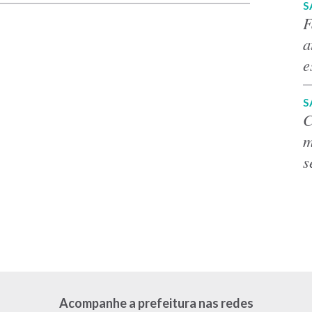
S
F
a
e
S
C
m
s
Acompanhe a prefeitura nas redes