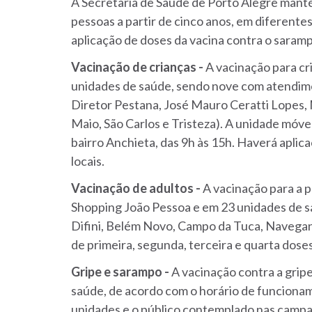
A Secretaria de Saúde de Porto Alegre manté
pessoas a partir de cinco anos, em diferente
aplicação de doses da vacina contra o sarampo
Vacinação de crianças -
A vacinação para cr
unidades de saúde, sendo nove com atendimen
Diretor Pestana, José Mauro Ceratti Lopes,
Maio, São Carlos e Tristeza). A unidade móve
bairro Anchieta, das 9h às 15h. Haverá aplic
locais.
Vacinação de adultos -
A vacinação para a p
Shopping João Pessoa e em 23 unidades de sa
Difini, Belém Novo, Campo da Tuca, Navegant
de primeira, segunda, terceira e quarta doses
Gripe e sarampo -
A vacinação contra a grip
saúde, de acordo com o horário de funciona
unidades e o público contemplado nas camp