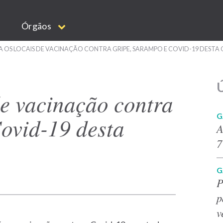
Órgãos
 OS LOCAIS DE VACINAÇÃO CONTRA GRIPE, SARAMPO E COVID-19 DESTA
Ú
de vacinação contra
G
Covid-19 desta
A
7
G
P
p
v