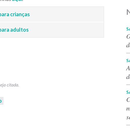
para crianças
S
para adultos
O
d
S
A
d
S
C
o
m
s
p