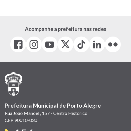
Acompanhe a prefeitura nas redes
Facebook
Instagram
Youtube
X
Tiktok
LinkedIn
Flickr
(link
(link
(link
(Antigo
(link
(link
(link
abre
abre
abre
Twitter)
abre
abre
abre
em
em
em
(link
em
em
em
nova
nova
nova
abre
nova
nova
nova
janela)
janela)
janela)
em
janela)
janela)
janela)
nova
janela)
Prefeitura Municipal de Porto Alegre
Rua João Manoel , 157 - Centro Histórico
CEP 90010-030