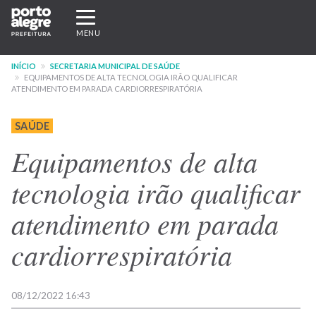
Pular
Expandir/recolher
para
navegação
MENU
o
conteúdo
INÍCIO
SECRETARIA MUNICIPAL DE SAÚDE
principal
EQUIPAMENTOS DE ALTA TECNOLOGIA IRÃO QUALIFICAR
ATENDIMENTO EM PARADA CARDIORRESPIRATÓRIA
SAÚDE
Equipamentos de alta
tecnologia irão qualificar
atendimento em parada
cardiorrespiratória
08/12/2022 16:43