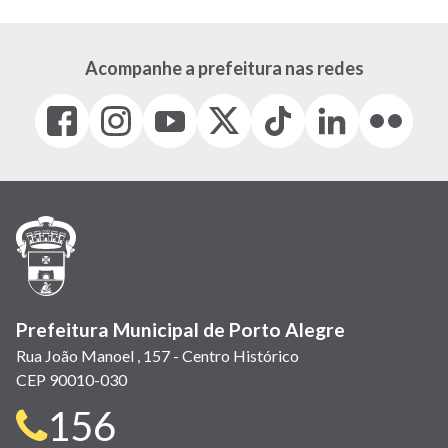
Acompanhe a prefeitura nas redes
Facebook
Instagram
Youtube
X
Tiktok
LinkedIn
Flickr
(link
(link
(link
(Antigo
(link
(link
(link
abre
abre
abre
Twitter)
abre
abre
abre
em
em
em
(link
em
em
em
nova
nova
nova
abre
nova
nova
nova
janela)
janela)
janela)
em
janela)
janela)
janela)
nova
janela)
Prefeitura Municipal de Porto Alegre
Rua João Manoel , 157 - Centro Histórico
CEP 90010-030
Telefone
156