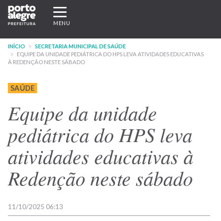
Pular
Expandir/recolher
para
navegação
MENU
o
conteúdo
INÍCIO
SECRETARIA MUNICIPAL DE SAÚDE
principal
EQUIPE DA UNIDADE PEDIÁTRICA DO HPS LEVA ATIVIDADES EDUCATIVAS
À REDENÇÃO NESTE SÁBADO
SAÚDE
Equipe da unidade
pediátrica do HPS leva
atividades educativas à
Redenção neste sábado
11/10/2025 06:13