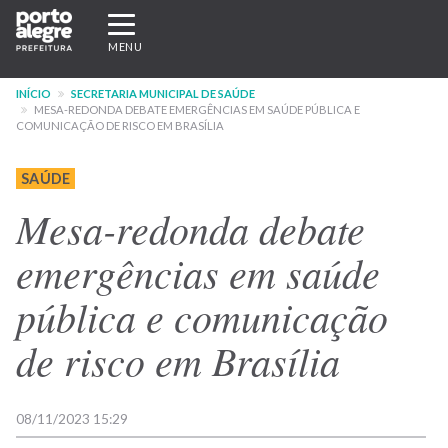
Pular
Expandir/recolher
para
navegação
MENU
o
conteúdo
INÍCIO
SECRETARIA MUNICIPAL DE SAÚDE
principal
MESA-REDONDA DEBATE EMERGÊNCIAS EM SAÚDE PÚBLICA E
COMUNICAÇÃO DE RISCO EM BRASÍLIA
SAÚDE
Mesa-redonda debate
emergências em saúde
pública e comunicação
de risco em Brasília
08/11/2023 15:29