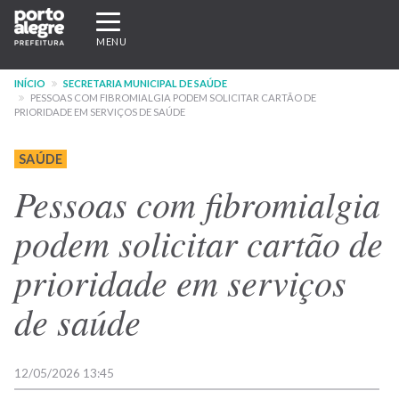
Pular
Expandir/recolher
para
navegação
MENU
o
conteúdo
INÍCIO
SECRETARIA MUNICIPAL DE SAÚDE
principal
PESSOAS COM FIBROMIALGIA PODEM SOLICITAR CARTÃO DE
PRIORIDADE EM SERVIÇOS DE SAÚDE
SAÚDE
Pessoas com fibromialgia
podem solicitar cartão de
prioridade em serviços
de saúde
12/05/2026 13:45