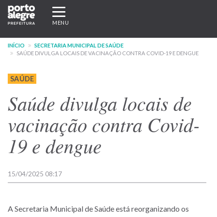
Pular
Expandir/recolher
para
navegação
MENU
o
conteúdo
INÍCIO
SECRETARIA MUNICIPAL DE SAÚDE
principal
SAÚDE DIVULGA LOCAIS DE VACINAÇÃO CONTRA COVID-19 E DENGUE
SAÚDE
Saúde divulga locais de
vacinação contra Covid-
19 e dengue
15/04/2025 08:17
A Secretaria Municipal de Saúde está reorganizando os