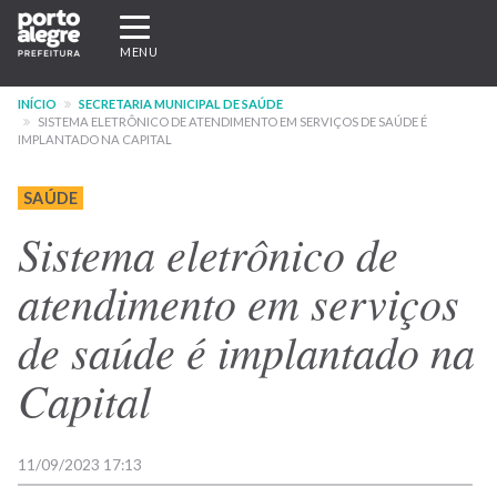
Pular
Expandir/recolher
para
navegação
MENU
o
conteúdo
INÍCIO
SECRETARIA MUNICIPAL DE SAÚDE
principal
SISTEMA ELETRÔNICO DE ATENDIMENTO EM SERVIÇOS DE SAÚDE É
IMPLANTADO NA CAPITAL
SAÚDE
Sistema eletrônico de
atendimento em serviços
de saúde é implantado na
Capital
11/09/2023 17:13