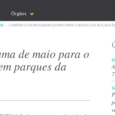
Órgãos
OS
CONFIRA O CRONOGRAMA DE MAIO PARA O SERVIÇO DE ROÇADA EM
Ú
ama de maio para o
G
 em parques da
A
7
G
P
p
v