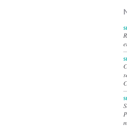
S
R
e
S
C
s
C
S
S
P
m