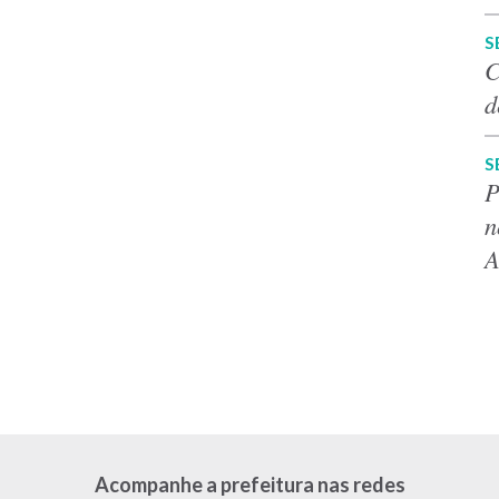
S
C
d
S
P
n
A
Acompanhe a prefeitura nas redes