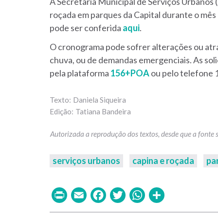
A Secretaria Municipal de Serviços Urbanos 
roçada em parques da Capital durante o mês d
pode ser conferida
aqui
.
O cronograma pode sofrer alterações ou atr
chuva, ou de demandas emergenciais. As sol
pela plataforma
156+POA
ou pelo telefone 
Daniela Siqueira
Tatiana Bandeira
serviços urbanos
capina e roçada
pa
Print
Email
Facebook
Twitter
WhatsAp
Share