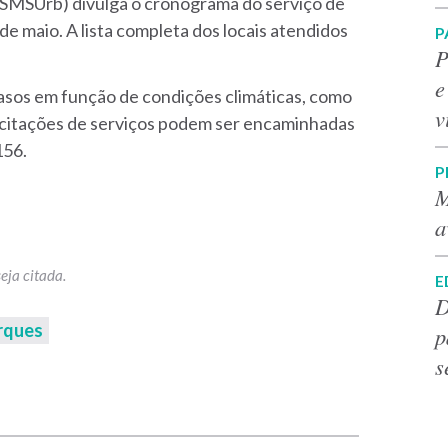
(SMSUrb) divulga o cronograma do serviço de
e maio. A lista completa dos locais atendidos
P
P
e
asos em função de condições climáticas, como
v
icitações de serviços podem ser encaminhadas
156.
P
M
a
E
D
rques
p
s
p