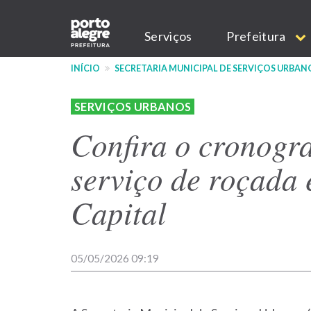
Pular
Main
para
Serviços
Prefeitura
o
navigation
conteúdo
INÍCIO
SECRETARIA MUNICIPAL DE SERVIÇOS URBAN
principal
SERVIÇOS URBANOS
Confira o cronogr
serviço de roçada
Capital
05/05/2026 09:19