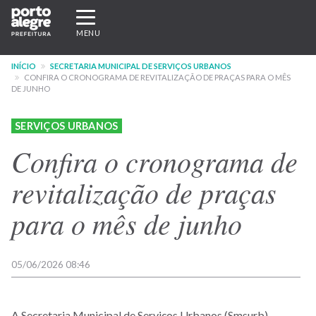
Pular
Expandir/recolher
para
navegação
MENU
o
conteúdo
INÍCIO
SECRETARIA MUNICIPAL DE SERVIÇOS URBANOS
principal
CONFIRA O CRONOGRAMA DE REVITALIZAÇÃO DE PRAÇAS PARA O MÊS
DE JUNHO
SERVIÇOS URBANOS
Confira o cronograma de
revitalização de praças
para o mês de junho
05/06/2026 08:46
A Secretaria Municipal de Serviços Urbanos (Smsurb)