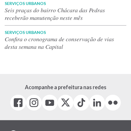
SERVIÇOS URBANOS
Seis praças do bairro Chácara das Pedras
receberão manutenção neste mês
SERVIÇOS URBANOS
Confira o cronograma de conservação de vias
desta semana na Capital
Acompanhe a prefeitura nas redes
Facebook
Instagram
Youtube
X
Tiktok
LinkedIn
Flickr
(link
(link
(link
(Antigo
(link
(link
(link
abre
abre
abre
Twitter)
abre
abre
abre
em
em
em
(link
em
em
em
nova
nova
nova
abre
nova
nova
nova