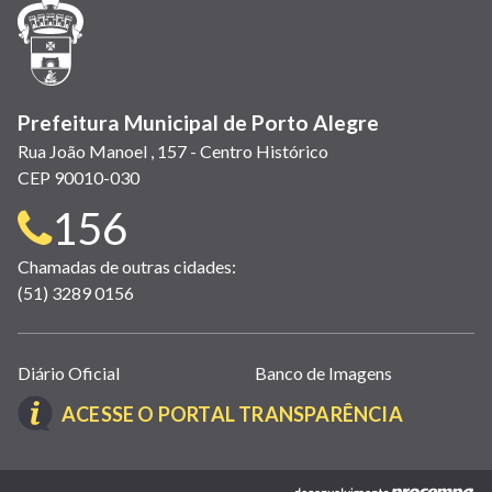
janela)
janela)
janela)
em
janela)
janela)
janela)
nova
janela)
Prefeitura Municipal de Porto Alegre
Rua João Manoel , 157 - Centro Histórico
CEP 90010-030
Telefone
156
para
Chamadas de outras cidades:
(51) 3289 0156
contato:
Links
Diário Oficial
Banco de Imagens
úteis
(LINK
ACESSE O PORTAL TRANSPARÊNCIA
(abrem
ABRE
em
EM
nova