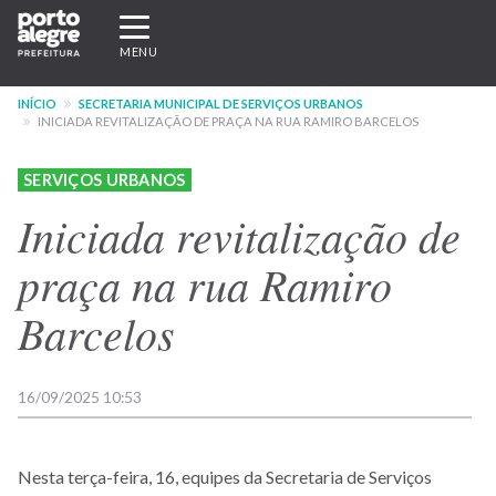
Pular
Expandir/recolher
para
navegação
MENU
o
conteúdo
INÍCIO
SECRETARIA MUNICIPAL DE SERVIÇOS URBANOS
principal
INICIADA REVITALIZAÇÃO DE PRAÇA NA RUA RAMIRO BARCELOS
SERVIÇOS URBANOS
Iniciada revitalização de
praça na rua Ramiro
Barcelos
16/09/2025 10:53
Nesta terça-feira, 16, equipes da Secretaria de Serviços