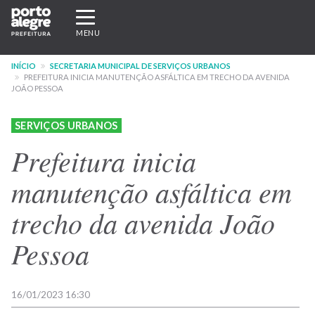
Pular
Expandir/recolher
para
navegação
MENU
o
conteúdo
INÍCIO
SECRETARIA MUNICIPAL DE SERVIÇOS URBANOS
principal
PREFEITURA INICIA MANUTENÇÃO ASFÁLTICA EM TRECHO DA AVENIDA
JOÃO PESSOA
SERVIÇOS URBANOS
Prefeitura inicia
manutenção asfáltica em
trecho da avenida João
Pessoa
16/01/2023 16:30