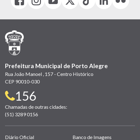
(link
(link
(link
(Antigo
(link
(link
(link
abre
abre
abre
Twitter)
abre
abre
abre
em
em
em
(link
em
em
em
nova
nova
nova
abre
nova
nova
nova
janela)
janela)
janela)
em
janela)
janela)
janela)
nova
janela)
Prefeitura Municipal de Porto Alegre
Rua João Manoel , 157 - Centro Histórico
CEP 90010-030
Telefone
156
para
Chamadas de outras cidades:
(51) 3289 0156
contato:
Links
Diário Oficial
Banco de Imagens