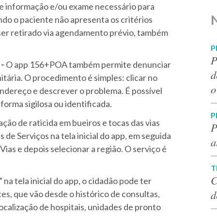
e informação e/ou exame necessário para
ndo o paciente não apresenta os critérios
ser retirado via agendamento prévio, também
P
P
 -
O app 156+POA também permite denunciar
d
itária. O procedimento é simples: clicar no
o
 endereço e descrever o problema. É possível
 forma sigilosa ou identificada.
P
cação de raticida em bueiros e tocas das vias
P
s de Serviços na tela inicial do app, em seguida
a
ias e depois selecionar a região. O serviço é
T
C
 na tela inicial do app, o cidadão pode ter
d
s, que vão desde o histórico de consultas,
ocalização de hospitais, unidades de pronto