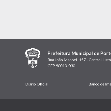
Prefeitura Municipal de Port
Rua João Manoel , 157 - Centro Histó
CEP 90010-030
Links
Diário Oficial
Banco de Im
úteis
(abrem
em
(link
nova