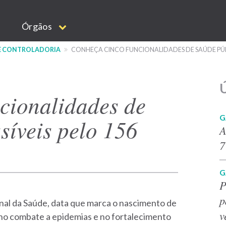
Órgãos
 E CONTROLADORIA
CONHEÇA CINCO FUNCIONALIDADES DE SAÚDE PÚBL
Ú
cionalidades de
G
síveis pelo 156
A
7
G
P
p
onal da Saúde, data que marca o nascimento de
v
 no combate a epidemias e no fortalecimento