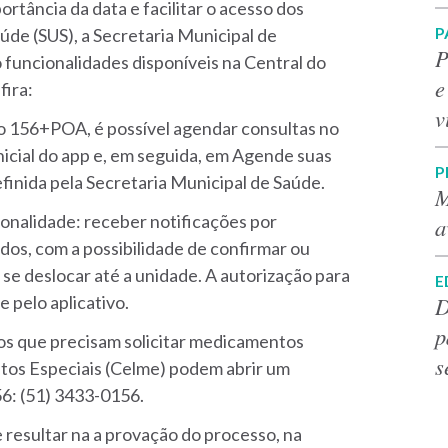
ortância da data e facilitar o acesso dos
P
úde (SUS), a Secretaria Municipal de
P
 funcionalidades disponíveis na Central do
e
fira:
v
vo 156+POA, é possível agendar consultas no
 inicial do app e, em seguida, em Agende suas
P
efinida pela Secretaria Municipal de Saúde.
M
onalidade: receber notificações por
a
s, com a possibilidade de confirmar ou
 se deslocar até a unidade. A autorização para
E
D
 pelo aplicativo.
p
s que precisam solicitar medicamentos
s
tos Especiais (Celme) podem abrir um
6: (51) 3433-0156.
e resultar na a provação do processo, na