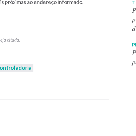
is próximas ao endereço informado.
T
P
p
d
P
P
p
Controladoria
p