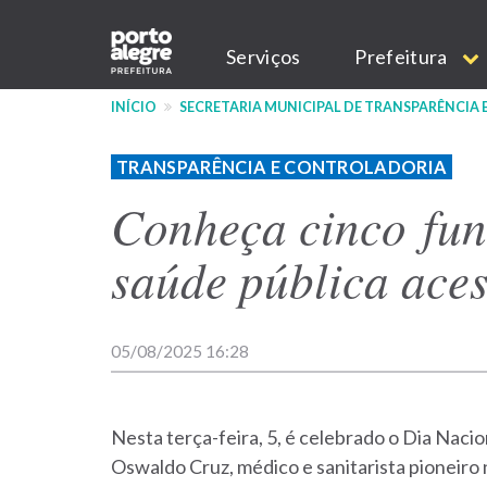
Pular
Main
para
Serviços
Prefeitura
o
navigation
conteúdo
INÍCIO
SECRETARIA MUNICIPAL DE TRANSPARÊNCIA
principal
TRANSPARÊNCIA E CONTROLADORIA
Conheça cinco fun
saúde pública aces
05/08/2025 16:28
Nesta terça-feira, 5, é celebrado o Dia Naci
Oswaldo Cruz, médico e sanitarista pioneiro