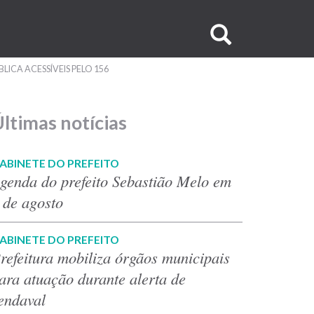
Buscar
no
ICA ACESSÍVEIS PELO 156
site
ltimas notícias
ABINETE DO PREFEITO
genda do prefeito Sebastião Melo em
 de agosto
ABINETE DO PREFEITO
refeitura mobiliza órgãos municipais
ara atuação durante alerta de
endaval