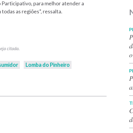
articipativo, para melhor atender a
odas as regiões”, ressalta.
P
P
d
o
nsumidor
Lomba do Pinheiro
P
P
p
a
T
C
d