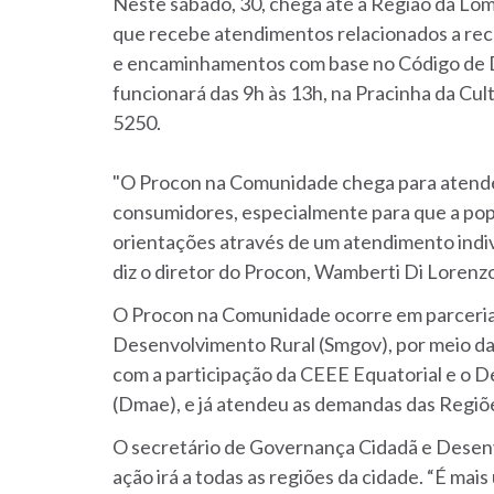
Neste sábado, 30, chega até a Região da Lo
que recebe atendimentos relacionados a rec
e encaminhamentos com base no Código de 
funcionará das 9h às 13h, na Pracinha da Cul
5250.
"O Procon na Comunidade chega para atende
consumidores, especialmente para que a popu
orientações através de um atendimento indivi
diz o diretor do Procon, Wamberti Di Lorenz
O Procon na Comunidade ocorre em parceria
Desenvolvimento Rural (Smgov), por meio da 
com a participação da CEEE Equatorial e o 
(Dmae), e já atendeu as demandas das Regiõe
O secretário de Governança Cidadã e Desenvo
ação irá a todas as regiões da cidade. “É ma