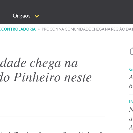
Órgãos
 E CONTROLADORIA
PROCON NA COMUNIDADE CHEGA NA REGIÃO DA L
Ú
dade chega na
G
o Pinheiro neste
A
6
I
N
a
A