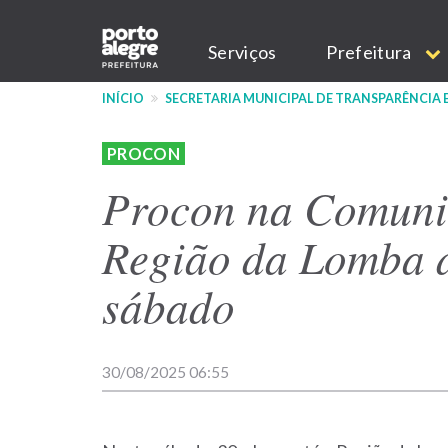
Pular
Main
para
Serviços
Prefeitura
o
navigation
conteúdo
INÍCIO
SECRETARIA MUNICIPAL DE TRANSPARÊNCIA
principal
PROCON
Procon na Comuni
Região da Lomba d
sábado
30/08/2025 06:55