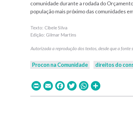
comunidade durante a rodada do Orçamento P
população mais próximo das comunidades em t
Cibele Silva
Gilmar Martins
Procon na Comunidade
direitos do co
Print
Email
Facebook
Twitter
WhatsAp
Share