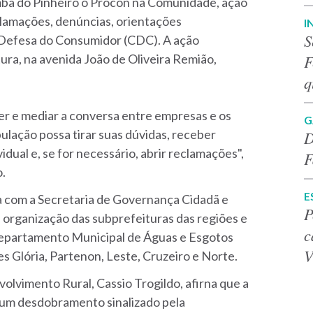
mba do Pinheiro o Procon na Comunidade, ação
lamações, denúncias, orientações
I
S
Defesa do Consumidor (CDC). A ação
F
tura, na avenida João de Oliveira Remião,
q
r e mediar a conversa entre empresas e os
G
lação possa tirar suas dúvidas, receber
D
dual e, se for necessário, abrir reclamações",
F
o.
E
 com a Secretaria de Governança Cidadã e
P
organização das subprefeituras das regiões e
c
Departamento Municipal de Águas e Esgotos
V
s Glória, Partenon, Leste, Cruzeiro e Norte.
lvimento Rural, Cassio Trogildo, afirna que a
is um desdobramento sinalizado pela