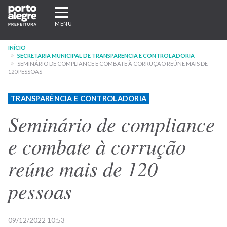
Pular
Expandir/recolher
para
navegação
MENU
o
conteúdo
INÍCIO
principal
SECRETARIA MUNICIPAL DE TRANSPARÊNCIA E CONTROLADORIA
SEMINÁRIO DE COMPLIANCE E COMBATE À CORRUÇÃO REÚNE MAIS DE
120 PESSOAS
TRANSPARÊNCIA E CONTROLADORIA
Seminário de compliance
e combate à corrução
reúne mais de 120
pessoas
09/12/2022 10:53