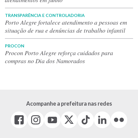
TRANSPARÊNCIA E CONTROLADORIA
Porto Alegre fortalece atendimento a pessoas em
situação de rua e denúncias de trabalho infantil
PROCON
Procon Porto Alegre reforça cuidados para
compras no Dia dos Namorados
Acompanhe a prefeitura nas redes
Facebook
Instagram
Youtube
X
Tiktok
LinkedIn
Flickr
(link
(link
(link
(Antigo
(link
(link
(link
abre
abre
abre
Twitter)
abre
abre
abre
em
em
em
(link
em
em
em