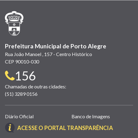
nova
nova
nova
abre
nova
nova
nova
janela)
janela)
janela)
em
janela)
janela)
janela)
nova
janela)
Prefeitura Municipal de Porto Alegre
Rua João Manoel , 157 - Centro Histórico
CEP 90010-030
Telefone
156
para
Chamadas de outras cidades:
(51) 3289 0156
contato:
Links
Diário Oficial
Banco de Imagens
úteis
(LINK
ACESSE O PORTAL TRANSPARÊNCIA
(abrem
ABRE