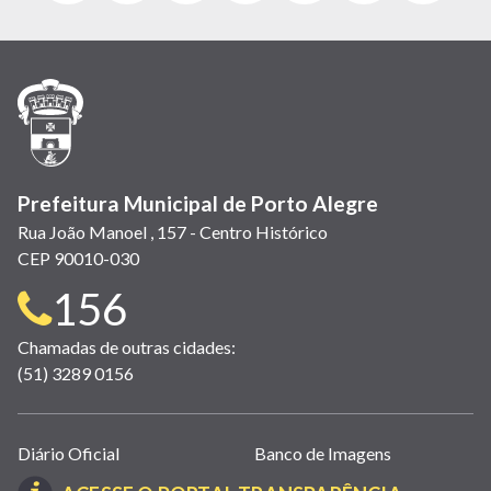
abre
abre
abre
Twitter)
abre
abre
abre
em
em
em
(link
em
em
em
nova
nova
nova
abre
nova
nova
nova
janela)
janela)
janela)
em
janela)
janela)
janela)
nova
janela)
Prefeitura Municipal de Porto Alegre
Rua João Manoel , 157 - Centro Histórico
CEP 90010-030
Telefone
156
para
Chamadas de outras cidades:
(51) 3289 0156
contato:
Links
Diário Oficial
Banco de Imagens
úteis