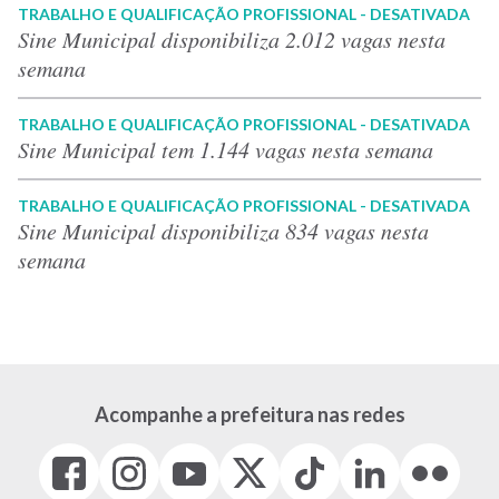
TRABALHO E QUALIFICAÇÃO PROFISSIONAL - DESATIVADA
Sine Municipal disponibiliza 2.012 vagas nesta
semana
TRABALHO E QUALIFICAÇÃO PROFISSIONAL - DESATIVADA
Sine Municipal tem 1.144 vagas nesta semana
TRABALHO E QUALIFICAÇÃO PROFISSIONAL - DESATIVADA
Sine Municipal disponibiliza 834 vagas nesta
semana
Acompanhe a prefeitura nas redes
Facebook
Instagram
Youtube
X
Tiktok
LinkedIn
Flickr
(link
(link
(link
(Antigo
(link
(link
(link