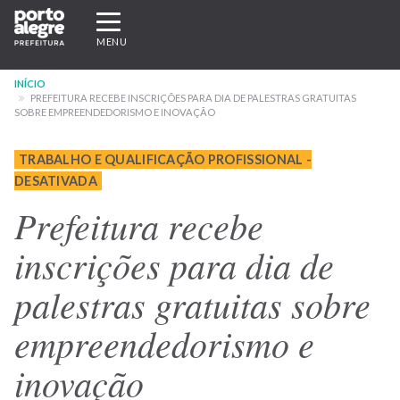
Pular
Expandir/recolher
para
navegação
MENU
o
conteúdo
INÍCIO
principal
PREFEITURA RECEBE INSCRIÇÕES PARA DIA DE PALESTRAS GRATUITAS
SOBRE EMPREENDEDORISMO E INOVAÇÃO
TRABALHO E QUALIFICAÇÃO PROFISSIONAL -
DESATIVADA
Prefeitura recebe
inscrições para dia de
palestras gratuitas sobre
empreendedorismo e
inovação