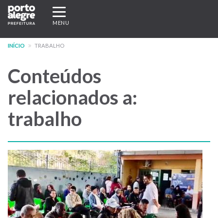
Pular
Expandir/recolher
para
navegação
MENU
o
conteúdo
INÍCIO
TRABALHO
principal
Conteúdos
relacionados a:
trabalho