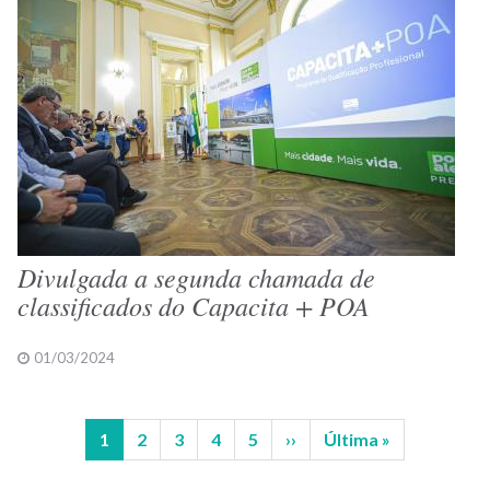
Divulgada a segunda chamada de
classificados do Capacita + POA
01/03/2024
Página
1
Página
2
Página
3
Página
4
Página
5
Próxima
››
Última
Última »
Paginação
atual
página
página