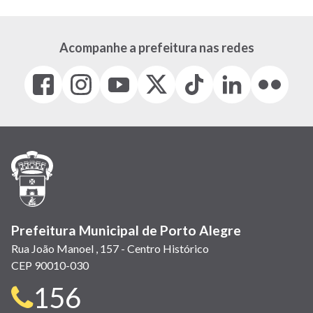
Acompanhe a prefeitura nas redes
Facebook
Instagram
Youtube
X
Tiktok
LinkedIn
Flickr
(link
(link
(link
(Antigo
(link
(link
(link
abre
abre
abre
Twitter)
abre
abre
abre
em
em
em
(link
em
em
em
nova
nova
nova
abre
nova
nova
nova
janela)
janela)
janela)
em
janela)
janela)
janela)
nova
janela)
Prefeitura Municipal de Porto Alegre
Rua João Manoel , 157 - Centro Histórico
CEP 90010-030
Telefone
156