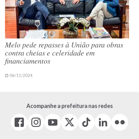
Melo pede repasses à União para obras
contra cheias e celeridade em
financiamentos
06/11/2024
Acompanhe a prefeitura nas redes
Facebook
Instagram
Youtube
X
Tiktok
LinkedIn
Flickr
(link
(link
(link
(Antigo
(link
(link
(link
abre
abre
abre
Twitter)
abre
abre
abre