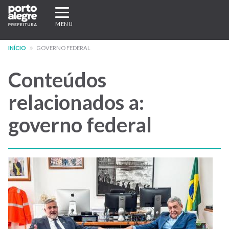
Pular
Expandir/recolher
para
navegação
MENU
o
conteúdo
INÍCIO
GOVERNO FEDERAL
principal
Conteúdos
relacionados a:
governo federal