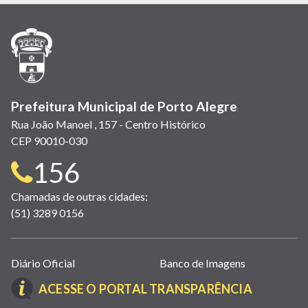
em
em
em
(link
em
em
em
nova
nova
nova
abre
nova
nova
nova
janela)
janela)
janela)
em
janela)
janela)
janela)
nova
janela)
Prefeitura Municipal de Porto Alegre
Rua João Manoel , 157 - Centro Histórico
CEP 90010-030
Telefone
156
para
Chamadas de outras cidades:
(51) 3289 0156
contato:
Links
Diário Oficial
Banco de Imagens
úteis
(LINK
ACESSE O PORTAL TRANSPARÊNCIA
(abrem
ABRE