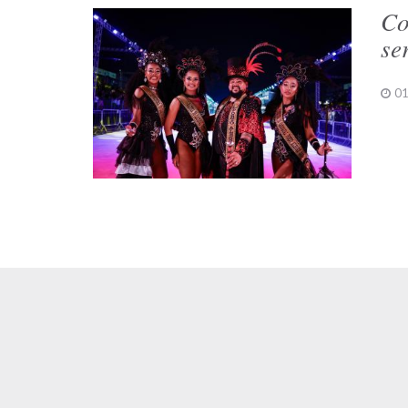
Co
se
01