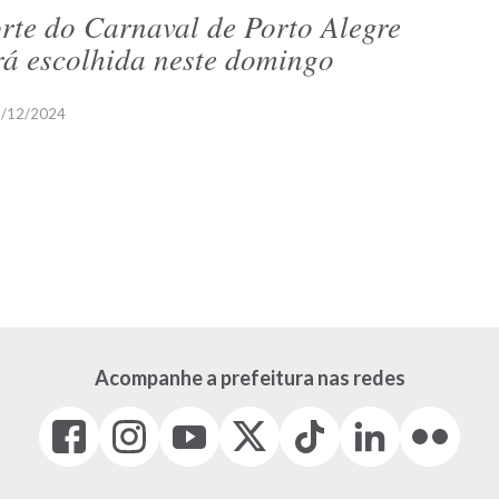
rte do Carnaval de Porto Alegre
rá escolhida neste domingo
/12/2024
Acompanhe a prefeitura nas redes
Facebook
Instagram
Youtube
X
Tiktok
LinkedIn
Flickr
(link
(link
(link
(Antigo
(link
(link
(link
abre
abre
abre
Twitter)
abre
abre
abre
em
em
em
(link
em
em
em