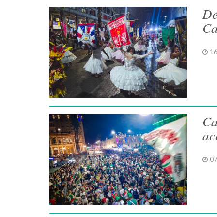
De
Ca
16
Ca
ac
07