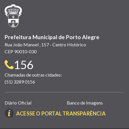
janela)
janela)
janela)
em
janela)
janela)
janela)
nova
janela)
Prefeitura Municipal de Porto Alegre
Rua João Manoel , 157 - Centro Histórico
CEP 90010-030
Telefone
156
para
Chamadas de outras cidades:
(51) 3289 0156
contato:
Links
Diário Oficial
Banco de Imagens
úteis
(LINK
ACESSE O PORTAL TRANSPARÊNCIA
(abrem
ABRE
em
EM