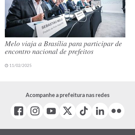
Melo viaja a Brasília para participar de
encontro nacional de prefeitos
11/02/2025
Acompanhe a prefeitura nas redes
Facebook
Instagram
Youtube
X
Tiktok
LinkedIn
Flickr
(link
(link
(link
(Antigo
(link
(link
(link
abre
abre
abre
Twitter)
abre
abre
abre
em
em
em
(link
em
em
em
nova
nova
nova
abre
nova
nova
nova