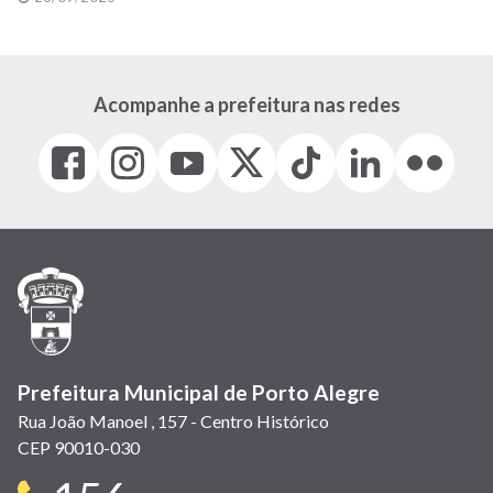
Acompanhe a prefeitura nas redes
Facebook
Instagram
Youtube
X
Tiktok
LinkedIn
Flickr
(link
(link
(link
(Antigo
(link
(link
(link
abre
abre
abre
Twitter)
abre
abre
abre
em
em
em
(link
em
em
em
nova
nova
nova
abre
nova
nova
nova
janela)
janela)
janela)
em
janela)
janela)
janela)
nova
janela)
Prefeitura Municipal de Porto Alegre
Rua João Manoel , 157 - Centro Histórico
CEP 90010-030