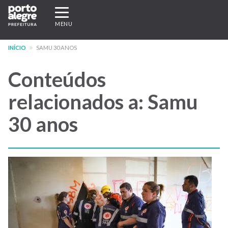
Pular
Expandir/recolher
para
navegação
MENU
o
conteúdo
INÍCIO
SAMU 30 ANOS
principal
Conteúdos
relacionados a: Samu
30 anos