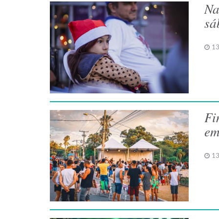
Na
sá
13
Fi
em
13