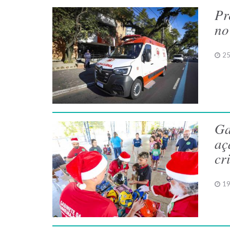
Pr
no
25
Ga
aç
cr
19