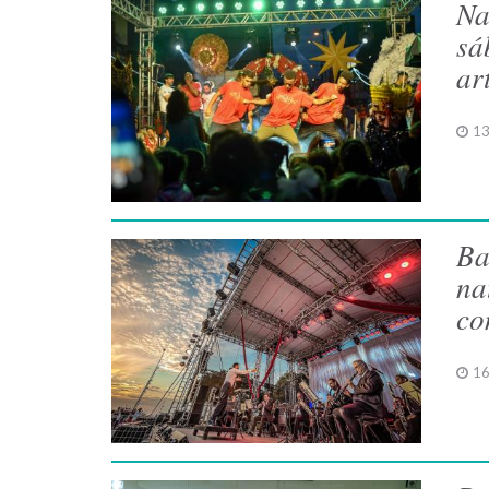
Na
sá
ar
13
Ba
na
co
16