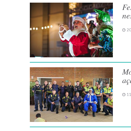
Fe
ne
20
Mo
aç
11