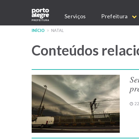
Pular
Main
para
Serviços
Prefeitura
o
navigation
conteúdo
INÍCIO
NATAL
principal
Conteúdos relaci
Se
pr
22