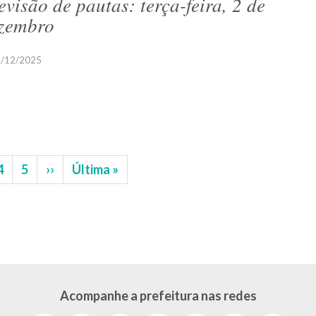
evisão de pautas: terça-feira, 2 de
zembro
/12/2025
na
Página
4
Página
5
Próxima
››
Última
Última »
página
página
Acompanhe a prefeitura nas redes