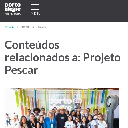
Pular
Expandir/recolher
para
navegação
MENU
o
conteúdo
INÍCIO
PROJETO PESCAR
principal
Conteúdos
relacionados a: Projeto
Pescar