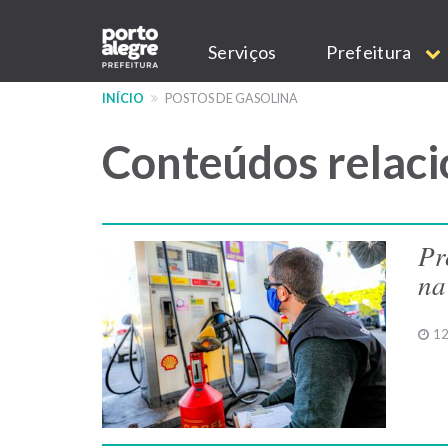
Pular
Main
para
Serviços
Prefeitura
o
navigation
conteúdo
INÍCIO
POSTOS DE GASOLINA
principal
Conteúdos relaci
Pr
na
12