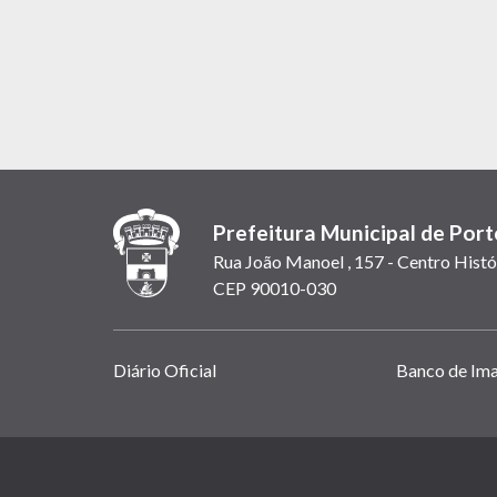
Prefeitura Municipal de Port
Rua João Manoel , 157 - Centro Histó
CEP 90010-030
Links
Diário Oficial
Banco de Im
úteis
(abrem
em
(link
nova
abre