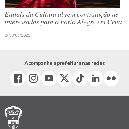
Editais da Cultura abrem contratação de
interessados para o Porto Alegre em Cena
10/06/2022
Acompanhe a prefeitura nas redes
Facebook
Instagram
Youtube
X
Tiktok
LinkedIn
Flickr
(link
(link
(link
(Antigo
(link
(link
(link
abre
abre
abre
Twitter)
abre
abre
abre
em
em
em
(link
em
em
em
nova
nova
nova
abre
nova
nova
nova
janela)
janela)
janela)
em
janela)
janela)
janela)
nova
janela)