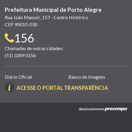
Prefeitura Municipal de Porto Alegre
Rua João Manoel , 157 - Centro Histórico
CEP 90010-030
Telefone
156
para
Chamadas de outras cidades:
(51) 3289 0156
contato:
Links
Diário Oficial
Banco de Imagens
úteis
(LINK
ACESSE O PORTAL TRANSPARÊNCIA
(abrem
ABRE
em
EM
nova
(link
NOVA
janela)
abre
JANELA)
em
nova