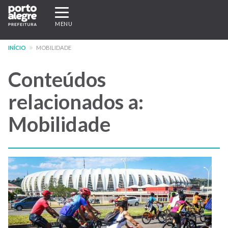
Pular
Expandir/recolher
para
navegação
MENU
o
conteúdo
INÍCIO
MOBILIDADE
principal
Conteúdos
relacionados a:
Mobilidade