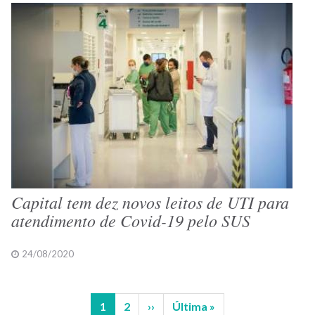
Capital tem dez novos leitos de UTI para
atendimento de Covid-19 pelo SUS
24/08/2020
Página
1
Página
2
Próxima
››
Última
Última »