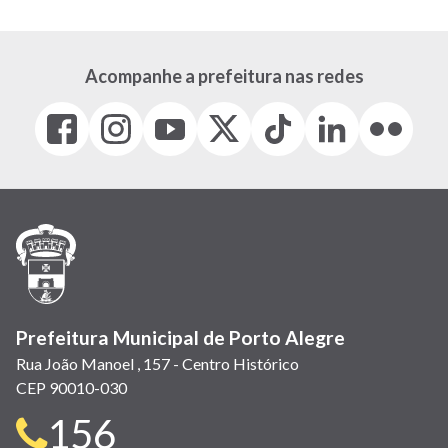
Acompanhe a prefeitura nas redes
Facebook
Instagram
Youtube
X
Tiktok
LinkedIn
Flickr
(link
(link
(link
(Antigo
(link
(link
(link
abre
abre
abre
Twitter)
abre
abre
abre
em
em
em
(link
em
em
em
nova
nova
nova
abre
nova
nova
nova
janela)
janela)
janela)
em
janela)
janela)
janela)
nova
janela)
Prefeitura Municipal de Porto Alegre
Rua João Manoel , 157 - Centro Histórico
CEP 90010-030
Telefone
156