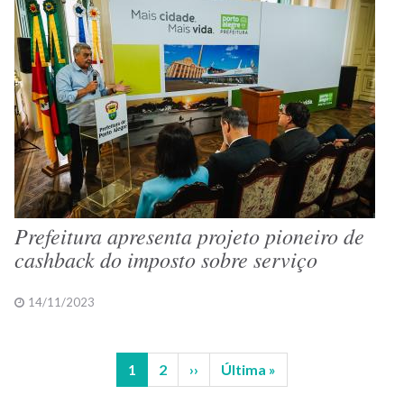
Prefeitura apresenta projeto pioneiro de
cashback do imposto sobre serviço
14/11/2023
Página
1
Página
2
Próxima
››
Última
Última »
Paginação
atual
página
página