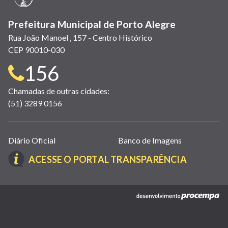
Prefeitura Municipal de Porto Alegre
Rua João Manoel , 157 - Centro Histórico
CEP 90010-030
Telefone
156
para
Chamadas de outras cidades:
(51) 3289 0156
contato:
Links
Diário Oficial
Banco de Imagens
úteis
(LINK
ACESSE O PORTAL TRANSPARÊNCIA
(abrem
ABRE
em
EM
nova
(link
NOVA
janela)
abre
JANELA)
em