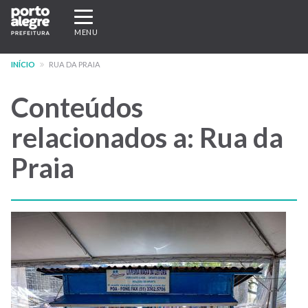
Pular
Expandir/recolher
para
navegação
MENU
o
conteúdo
INÍCIO
RUA DA PRAIA
principal
Conteúdos
relacionados a: Rua da
Praia