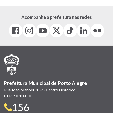
Acompanhe a prefeitura nas redes
Facebook
Instagram
Youtube
X
Tiktok
LinkedIn
Flickr
(link
(link
(link
(Antigo
(link
(link
(link
abre
abre
abre
Twitter)
abre
abre
abre
em
em
em
(link
em
em
em
nova
nova
nova
abre
nova
nova
nova
janela)
janela)
janela)
em
janela)
janela)
janela)
nova
janela)
Prefeitura Municipal de Porto Alegre
Rua João Manoel , 157 - Centro Histórico
CEP 90010-030
Telefone
156