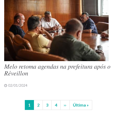
Melo retoma agendas na prefeitura após o
Réveillon
02/01/2024
Página
1
Página
2
Página
3
Página
4
Próxima
››
Última
Última »
Paginação
atual
página
página