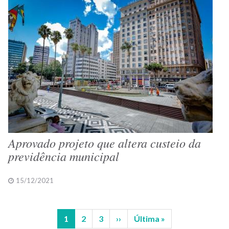
Aprovado projeto que altera custeio da
previdência municipal
15/12/2021
Página
1
Página
2
Página
3
Próxima
››
Última
Última »
Paginação