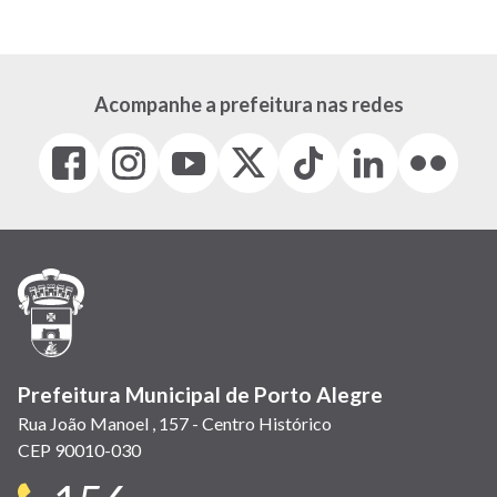
atual
página
página
Acompanhe a prefeitura nas redes
Facebook
Instagram
Youtube
X
Tiktok
LinkedIn
Flickr
(link
(link
(link
(Antigo
(link
(link
(link
abre
abre
abre
Twitter)
abre
abre
abre
em
em
em
(link
em
em
em
nova
nova
nova
abre
nova
nova
nova
janela)
janela)
janela)
em
janela)
janela)
janela)
nova
janela)
Prefeitura Municipal de Porto Alegre
Rua João Manoel , 157 - Centro Histórico
CEP 90010-030