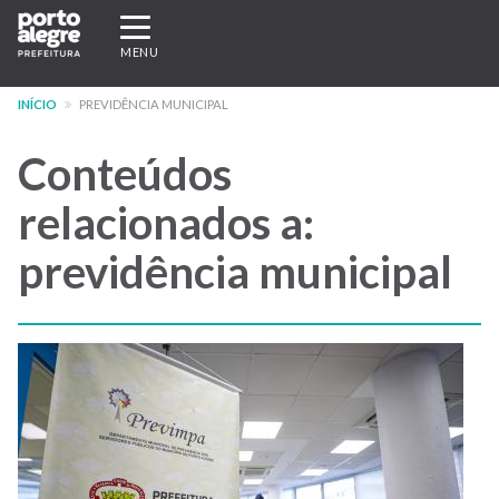
Pular
Expandir/recolher
para
navegação
MENU
o
conteúdo
INÍCIO
PREVIDÊNCIA MUNICIPAL
principal
Conteúdos
relacionados a:
previdência municipal