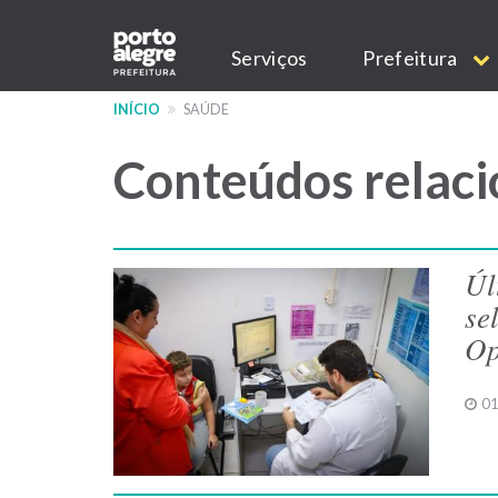
Pular
Main
para
Serviços
Prefeitura
o
navigation
conteúdo
INÍCIO
SAÚDE
principal
Conteúdos relaci
Úl
se
Op
01