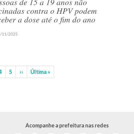
ssoas de 15 a 19 anos não
cinadas contra o HPV podem
ceber a dose até o fim do ano
/11/2025
na
Página
4
Página
5
Próxima
››
Última
Última »
página
página
Acompanhe a prefeitura nas redes