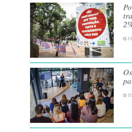
Po
tr
2
11
Os
pa
10