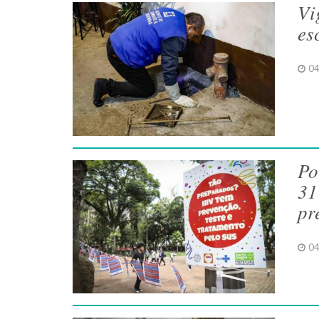
Vi
es
04
Po
31
pr
04