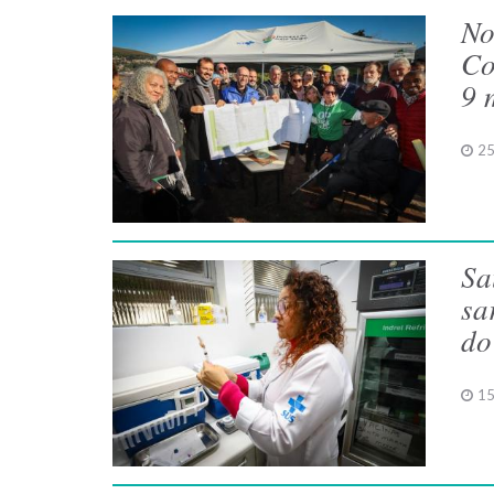
No
Co
9 
25
Sa
sa
do
15