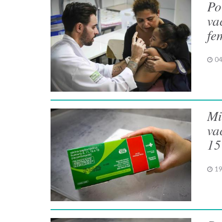
Po
va
fe
04
Mi
va
15
19