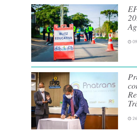
EP
20
Ag
09
Pr
co
Re
Tr
26