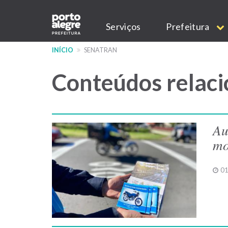
Pular
Main
para
Serviços
Prefeitura
o
navigation
conteúdo
INÍCIO
SENATRAN
principal
Conteúdos relaci
Au
mo
01