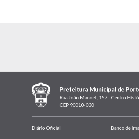
Prefeitura Municipal de Port
Rua João Manoel , 157 - Centro Histó
CEP 90010-030
Links
Diário Oficial
Banco de Im
úteis