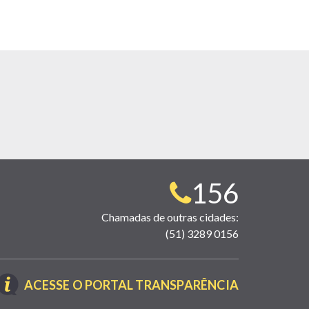
Telefone
156
para
Chamadas de outras cidades:
(51) 3289 0156
contato:
(LINK
ACESSE O PORTAL TRANSPARÊNCIA
ABRE