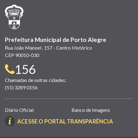
janela)
janela)
janela)
em
janela)
janela)
janela)
nova
janela)
Prefeitura Municipal de Porto Alegre
Rua João Manoel , 157 - Centro Histórico
CEP 90010-030
Telefone
156
para
Chamadas de outras cidades:
(51) 3289 0156
contato:
Links
Diário Oficial
Banco de Imagens
úteis
(LINK
ACESSE O PORTAL TRANSPARÊNCIA
(abrem
ABRE
em
EM