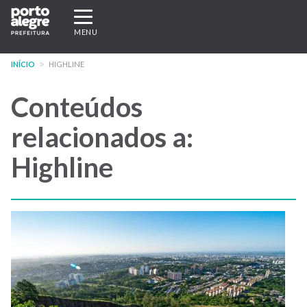
Pular
Expandir/recolher
para
navegação
MENU
o
conteúdo
INÍCIO
HIGHLINE
principal
Conteúdos
relacionados a:
Highline