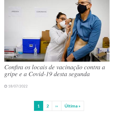
Confira os locais de vacinação contra a
gripe e a Covid-19 desta segunda
18/07/2022
Página
1
Página
2
Próxima
››
Última
Última »
Paginação
atual
página
página