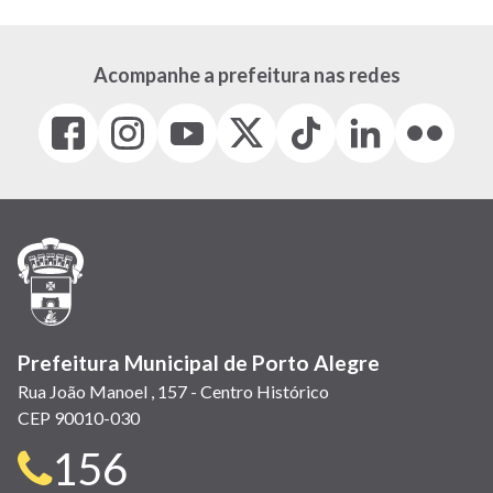
Acompanhe a prefeitura nas redes
Facebook
Instagram
Youtube
X
Tiktok
LinkedIn
Flickr
(link
(link
(link
(Antigo
(link
(link
(link
abre
abre
abre
Twitter)
abre
abre
abre
em
em
em
(link
em
em
em
nova
nova
nova
abre
nova
nova
nova
janela)
janela)
janela)
em
janela)
janela)
janela)
nova
janela)
Prefeitura Municipal de Porto Alegre
Rua João Manoel , 157 - Centro Histórico
CEP 90010-030
Telefone
156