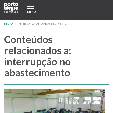
Pular
Expandir/recolher
para
navegação
MENU
o
conteúdo
INÍCIO
INTERRUPÇÃO NO ABASTECIMENTO
principal
Conteúdos
relacionados a:
interrupção no
abastecimento