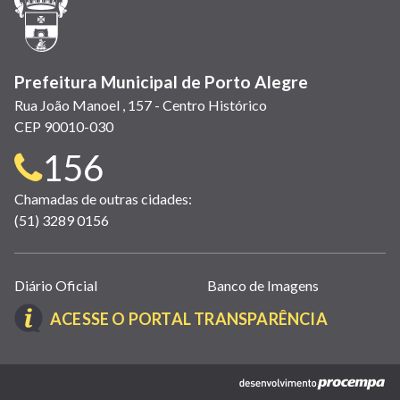
nova
janela)
Prefeitura Municipal de Porto Alegre
Rua João Manoel , 157 - Centro Histórico
CEP 90010-030
Telefone
156
para
Chamadas de outras cidades:
(51) 3289 0156
contato:
Links
Diário Oficial
Banco de Imagens
úteis
(LINK
ACESSE O PORTAL TRANSPARÊNCIA
(abrem
ABRE
em
EM
nova
(link
NOVA
janela)