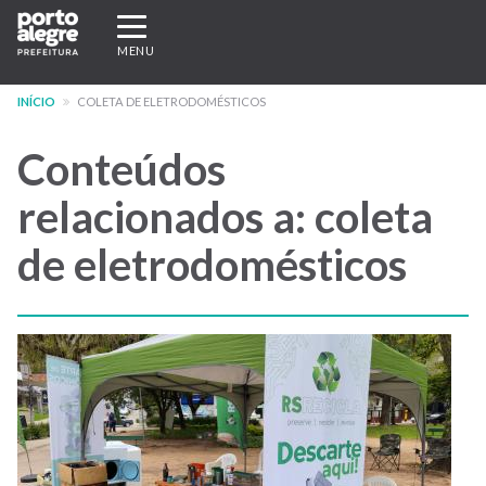
Pular
Expandir/recolher
para
navegação
MENU
o
conteúdo
INÍCIO
COLETA DE ELETRODOMÉSTICOS
principal
Conteúdos
relacionados a: coleta
de eletrodomésticos