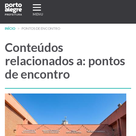
Pular
Expandir/recolher
para
navegação
MENU
o
conteúdo
INÍCIO
PONTOS DE ENCONTRO
principal
Conteúdos
relacionados a: pontos
de encontro