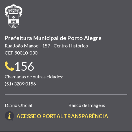
janela)
janela)
janela)
em
janela)
janela)
janela)
nova
janela)
Prefeitura Municipal de Porto Alegre
Rua João Manoel , 157 - Centro Histórico
CEP 90010-030
Telefone
156
para
Chamadas de outras cidades:
(51) 3289 0156
contato:
Links
Diário Oficial
Banco de Imagens
úteis
(LINK
ACESSE O PORTAL TRANSPARÊNCIA
(abrem
ABRE
em
EM