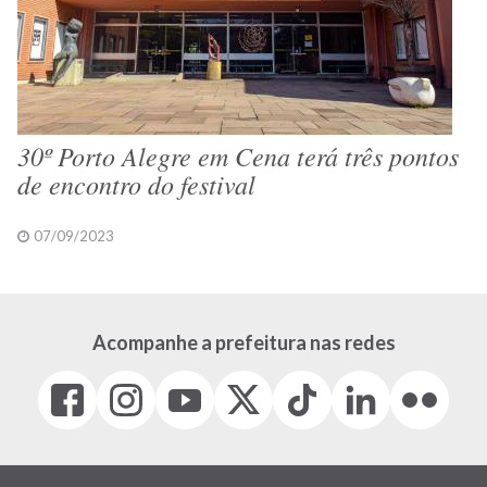
30º Porto Alegre em Cena terá três pontos
de encontro do festival
07/09/2023
Acompanhe a prefeitura nas redes
Facebook
Instagram
Youtube
X
Tiktok
LinkedIn
Flickr
(link
(link
(link
(Antigo
(link
(link
(link
abre
abre
abre
Twitter)
abre
abre
abre
em
em
em
(link
em
em
em
nova
nova
nova
abre
nova
nova
nova