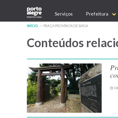
Pular
Main
para
Serviços
Prefeitura
o
navigation
conteúdo
INÍCIO
PRAÇA PROVÍNCIA DE SHIGA
principal
Conteúdos relaci
Pr
co
04