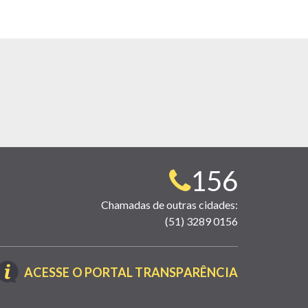
Telefone
156
para
Chamadas de outras cidades:
(51) 3289 0156
contato:
(LINK
ACESSE O PORTAL TRANSPARÊNCIA
ABRE