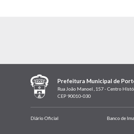
Prefeitura Municipal de Port
Rua João Manoel , 157 - Centro Histó
CEP 90010-030
Links
Diário Oficial
Banco de Im
úteis
(abrem