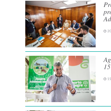
Pr
pr
Ad
20
Ag
15
15