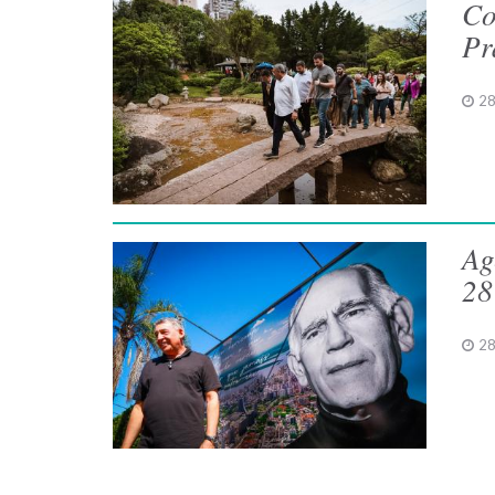
Co
Pr
28
Ag
28
28