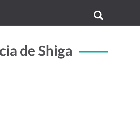
Buscar
no
site
cia de Shiga