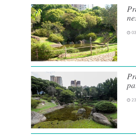
Pr
ne
03
Pr
pa
23