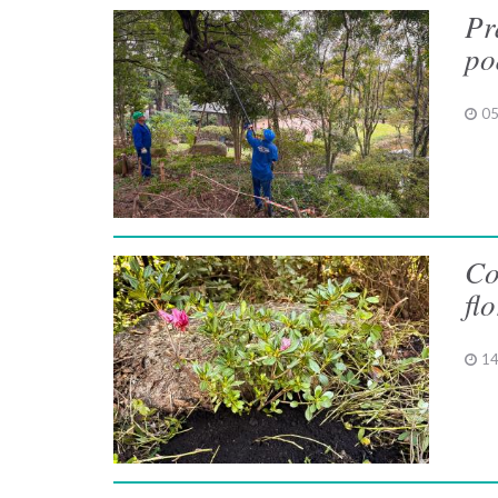
Pr
po
05
Co
fl
14