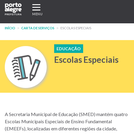
Pular
Expandir/recolher
para
navegação
MENU
o
conteúdo
INÍCIO
CARTA DE SERVIÇOS
ESCOLAS ESPECIAIS
principal
EDUCAÇÃO
Escolas Especiais
A Secretaria Municipal de Educação (SMED) mantém quatro
Escolas Municipais Especiais de Ensino Fundamental
(EMEEFs), localizadas em diferentes regiões da cidade,