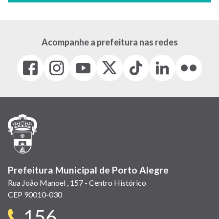
Acompanhe a prefeitura nas redes
Facebook
Instagram
Youtube
X
Tiktok
LinkedIn
Flickr
(link
(link
(link
(Antigo
(link
(link
(link
abre
abre
abre
Twitter)
abre
abre
abre
em
em
em
(link
em
em
em
nova
nova
nova
abre
nova
nova
nova
janela)
janela)
janela)
em
janela)
janela)
janela)
nova
janela)
Prefeitura Municipal de Porto Alegre
Rua João Manoel , 157 - Centro Histórico
CEP 90010-030
Telefone
156