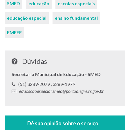
Palavras-
SMED
educação
escolas especiais
chaves
educação especial
ensino fundamental
EMEEF
Dúvidas
Secretaria Municipal de Educação - SMED
Telefone:
Telefone:
(51) 3289-2079 ,
3289-1979
E-
educacaoespecial.smed@portoalegre.rs.gov.br
mail: