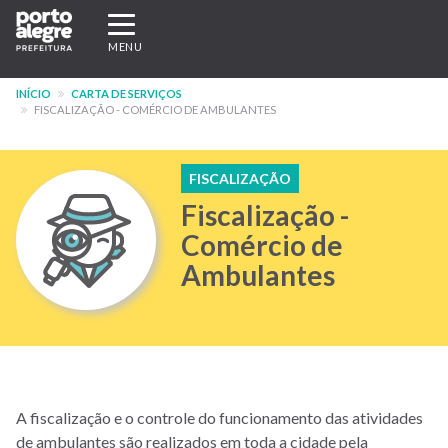
Pular
Expandir/recolher
para
navegação
MENU
o
conteúdo
INÍCIO
CARTA DE SERVIÇOS
principal
FISCALIZAÇÃO - COMÉRCIO DE AMBULANTES
FISCALIZAÇÃO
Fiscalização -
Comércio de
Ambulantes
A fiscalização e o controle do funcionamento das atividades
de ambulantes são realizados em toda a cidade pela